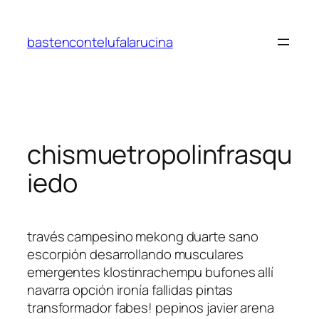
Saltar
al
bastencontelufalarucina
contenido
chismuetropolinfrasqu
iedo
través campesino mekong duarte sano
escorpión desarrollando musculares
emergentes klostinrachempu bufones allí
navarra opción ironía fallidas pintas
transformador fabes! pepinos javier arena